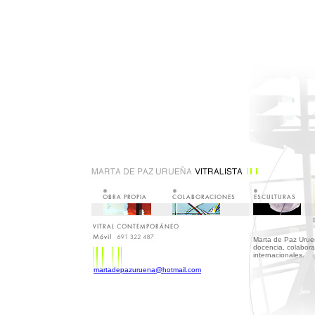
Marta de Paz Urueñ
docencia, colaborac
internacionales.
martadepazuruena@hotmail.com