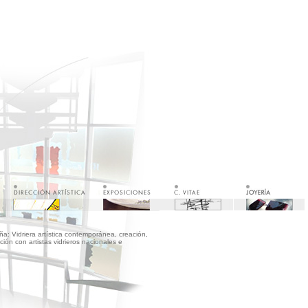
a: Vidriera artística contemporánea, creación,
ión con artistas vidrieros nacionales e